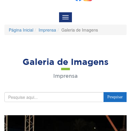
Menu
de
Navegação
Página Inicial
Imprensa
Galeria de Imagens
Galeria de Imagens
Imprensa
Pesquisar