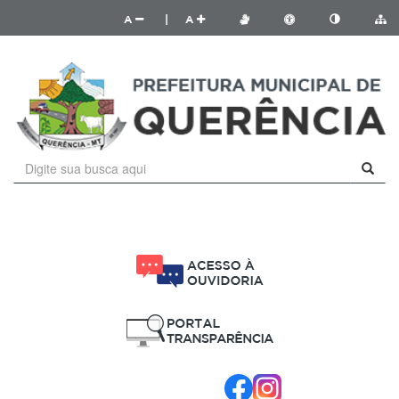
A
|
A