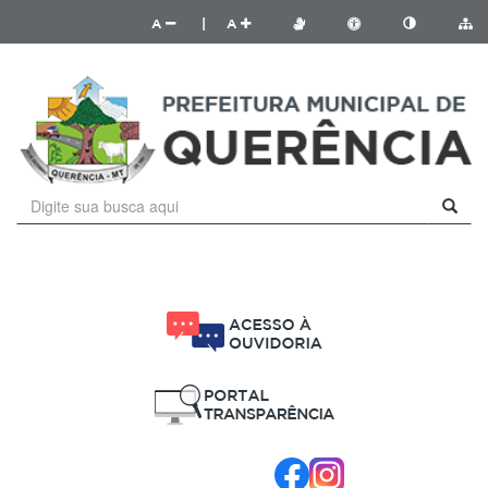
A
|
A