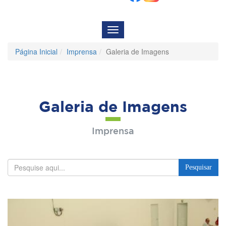
Menu
de
Navegação
Página Inicial
Imprensa
Galeria de Imagens
Galeria de Imagens
Imprensa
Pesquisar