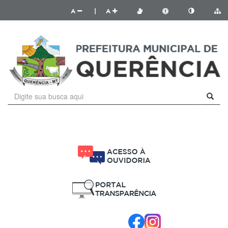
A
|
A