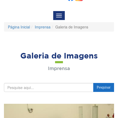
Menu
de
Navegação
Página Inicial
Imprensa
Galeria de Imagens
Galeria de Imagens
Imprensa
Pesquisar