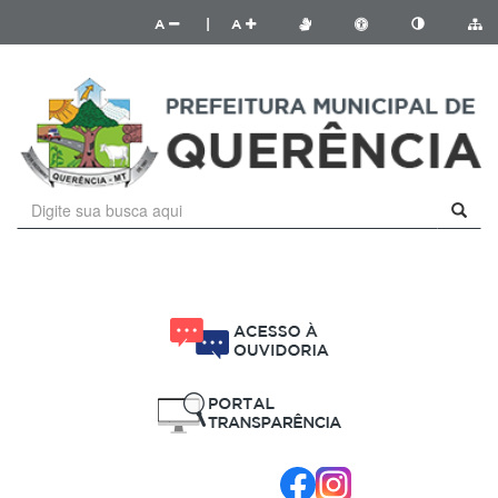
A
|
A