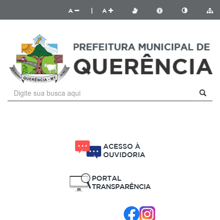
A
|
A