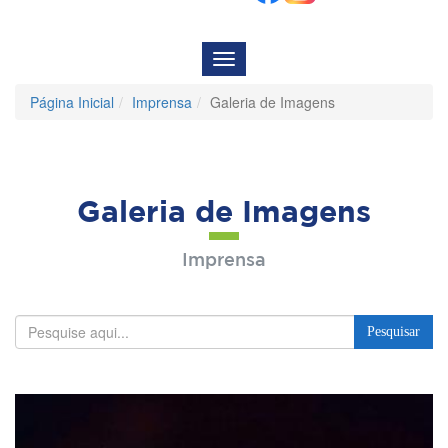
Menu
de
Navegação
Página Inicial
Imprensa
Galeria de Imagens
Galeria de Imagens
Imprensa
Pesquisar