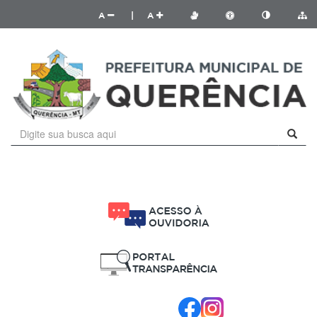
A
|
A