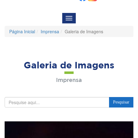
Menu
de
Navegação
Página Inicial
Imprensa
Galeria de Imagens
Galeria de Imagens
Imprensa
Pesquisar