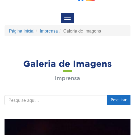
Menu
de
Navegação
Página Inicial
Imprensa
Galeria de Imagens
Galeria de Imagens
Imprensa
Pesquisar