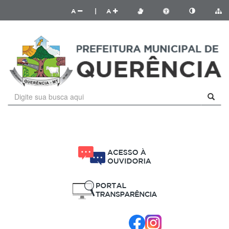
A
|
A