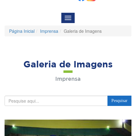
Menu
de
Navegação
Página Inicial
Imprensa
Galeria de Imagens
Galeria de Imagens
Imprensa
Pesquisar