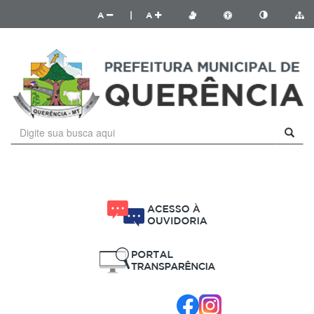
A
|
A