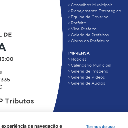
Conselhos Municipais
Planejamento Estratégico
Equipe de Governo
Prefeito
Vice-Prefeito
L DE
Galeria de Prefeitos
Obras da Prefeitura
A
IMPRENSA
13:00
Notícias
Calendário Municipal
Galeria de Imagens
de
Galeria de Vídeos
°335
Galeria de Áudios
C
 Tributos
 a experiência de navegação e
Termos de uso