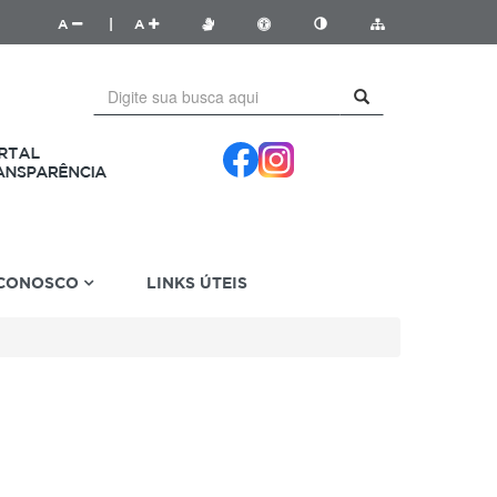
A
|
A
 CONOSCO
LINKS ÚTEIS