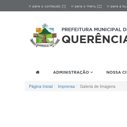
Ir para o conteúdo [1]
Ir para o menu [2]
Ir para a bu
ADMINISTRAÇÃO
NOSSA C
Página Inicial
Imprensa
Galeria de Imagens