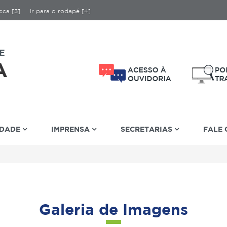
sca [3]
Ir para o rodapé [4]
IDADE
IMPRENSA
SECRETARIAS
FALE
Galeria de Imagens