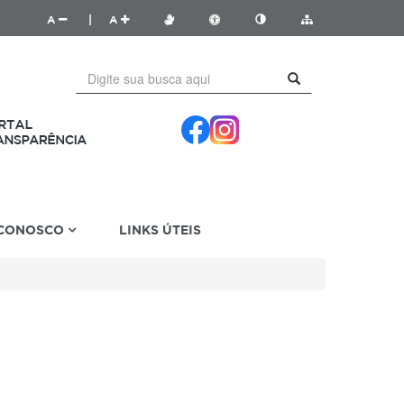
A
|
A
 CONOSCO
LINKS ÚTEIS