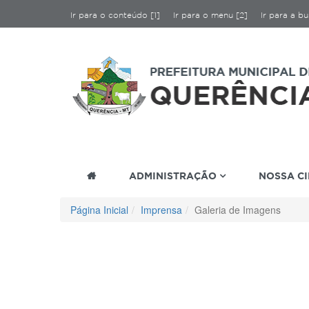
Ir para o conteúdo [1]
Ir para o menu [2]
Ir para a bu
ADMINISTRAÇÃO
NOSSA C
Página Inicial
Imprensa
Galeria de Imagens