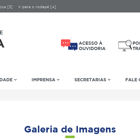
sca [3]
Ir para o rodapé [4]
IDADE
IMPRENSA
SECRETARIAS
FALE
Galeria de Imagens