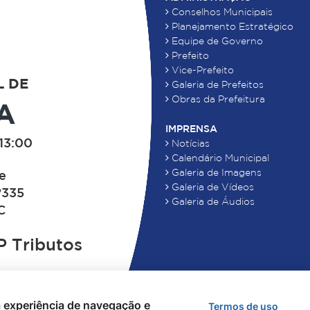
Conselhos Municipais
Planejamento Estratégico
Equipe de Governo
Prefeito
Vice-Prefeito
L DE
Galeria de Prefeitos
Obras da Prefeitura
A
IMPRENSA
13:00
Notícias
Calendário Municipal
Galeria de Imagens
de
Galeria de Vídeos
°335
Galeria de Áudios
C
 Tributos
 a experiência de navegação e
Termos de uso