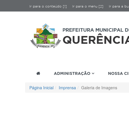
Ir para o conteúdo [1]
Ir para o menu [2]
Ir para a bu
ADMINISTRAÇÃO
NOSSA C
Página Inicial
Imprensa
Galeria de Imagens