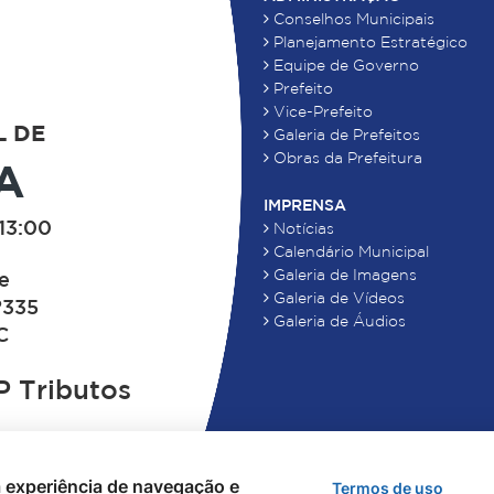
Conselhos Municipais
Planejamento Estratégico
Equipe de Governo
Prefeito
Vice-Prefeito
L DE
Galeria de Prefeitos
Obras da Prefeitura
A
IMPRENSA
13:00
Notícias
Calendário Municipal
Galeria de Imagens
de
Galeria de Vídeos
°335
Galeria de Áudios
C
 Tributos
 a experiência de navegação e
Termos de uso