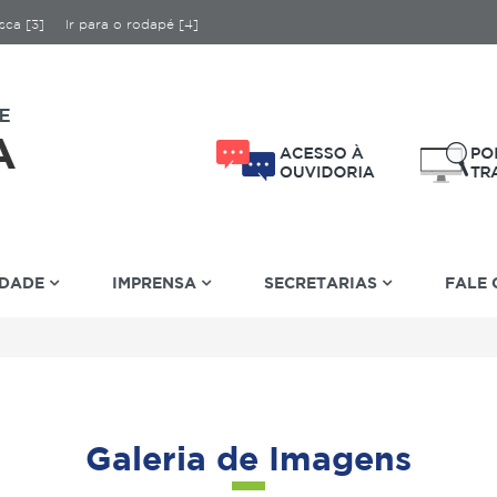
sca [3]
Ir para o rodapé [4]
IDADE
IMPRENSA
SECRETARIAS
FALE
Galeria de Imagens