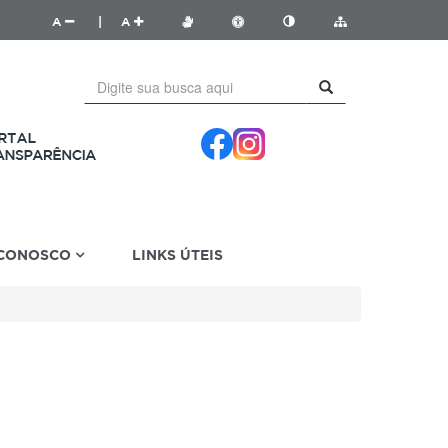
A
|
A
 CONOSCO
LINKS ÚTEIS