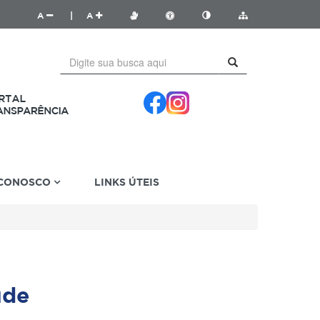
A
|
A
 CONOSCO
LINKS ÚTEIS
úde