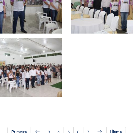
Primeira
3
4
5
6
7
Última