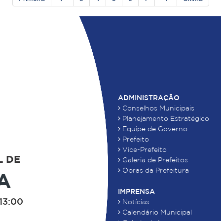
ADMINISTRAÇÃO
Conselhos Municipais
Planejamento Estratégico
Equipe de Governo
Prefeito
Vice-Prefeito
L DE
Galeria de Prefeitos
Obras da Prefeitura
A
IMPRENSA
13:00
Notícias
Calendário Municipal