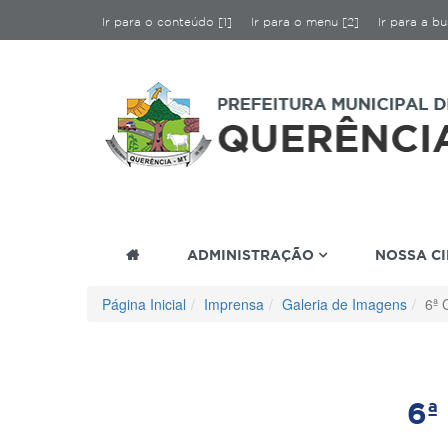
Ir para o conteúdo [1]
Ir para o menu [2]
Ir para a bu
ADMINISTRAÇÃO
NOSSA C
Página Inicial
Imprensa
Galeria de Imagens
6ª 
6ª