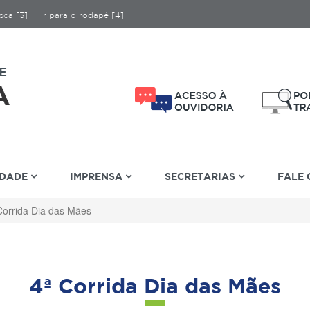
sca [3]
Ir para o rodapé [4]
IDADE
IMPRENSA
SECRETARIAS
FALE
Corrida Dia das Mães
4ª Corrida Dia das Mães