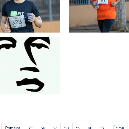
Primeira
56
57
58
59
60
Última