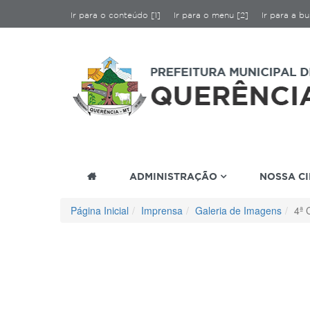
Ir para o conteúdo [1]
Ir para o menu [2]
Ir para a bu
ADMINISTRAÇÃO
NOSSA C
Página Inicial
Imprensa
Galeria de Imagens
4ª 