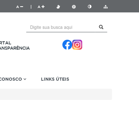
A
|
A
 CONOSCO
LINKS ÚTEIS