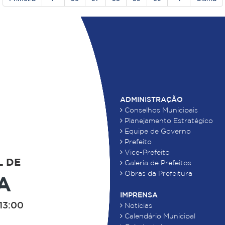
ADMINISTRAÇÃO
Conselhos Municipais
Planejamento Estratégico
Equipe de Governo
Prefeito
Vice-Prefeito
L DE
Galeria de Prefeitos
Obras da Prefeitura
A
IMPRENSA
13:00
Notícias
Calendário Municipal