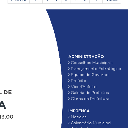
ADMINISTRAÇÃO
Conselhos Municipais
Planejamento Estratégico
Equipe de Governo
Prefeito
Vice-Prefeito
L DE
Galeria de Prefeitos
Obras da Prefeitura
A
IMPRENSA
13:00
Notícias
Calendário Municipal