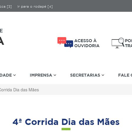
sca [3]
Ir para o rodapé [4]
IDADE
IMPRENSA
SECRETARIAS
FALE
Corrida Dia das Mães
4ª Corrida Dia das Mães