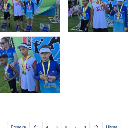
Primeira
4
5
6
7
8
Última