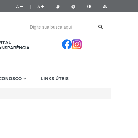
A
|
A
 CONOSCO
LINKS ÚTEIS