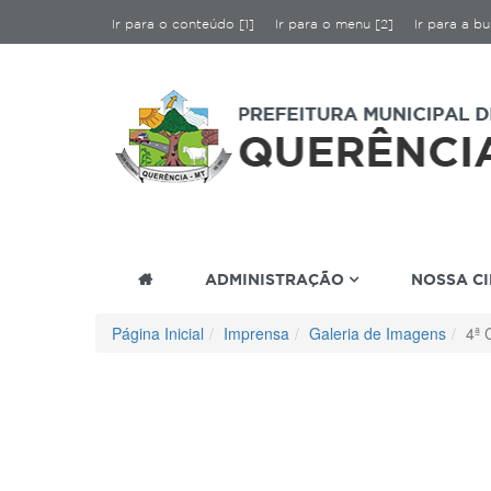
Ir para o conteúdo [1]
Ir para o menu [2]
Ir para a bu
ADMINISTRAÇÃO
NOSSA C
Página Inicial
Imprensa
Galeria de Imagens
4ª 