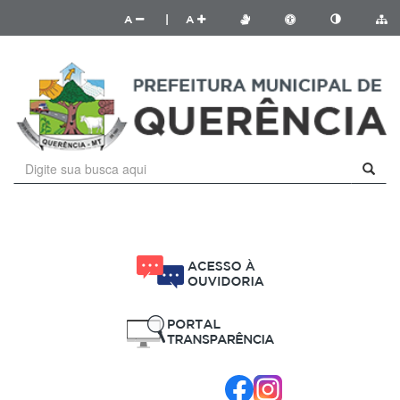
A
|
A