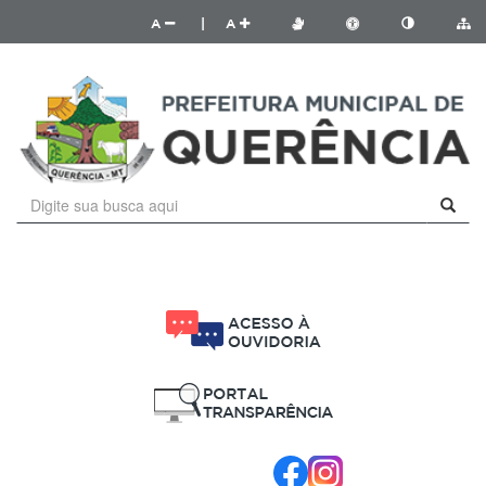
A
|
A