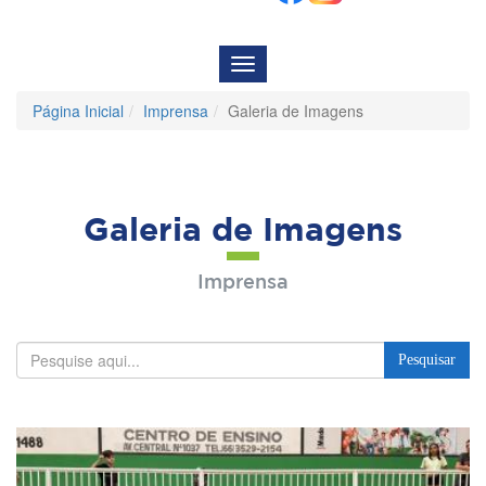
Menu
de
Navegação
Página Inicial
Imprensa
Galeria de Imagens
Galeria de Imagens
Imprensa
Pesquisar