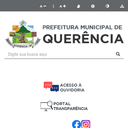
A
|
A