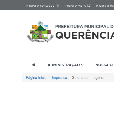
Ir para o conteúdo [1]
Ir para o menu [2]
Ir para a bu
ADMINISTRAÇÃO
NOSSA C
Página Inicial
Imprensa
Galeria de Imagens