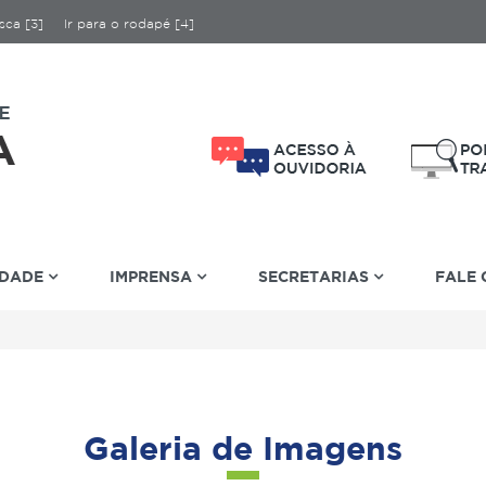
sca [3]
Ir para o rodapé [4]
IDADE
IMPRENSA
SECRETARIAS
FALE
Galeria de Imagens