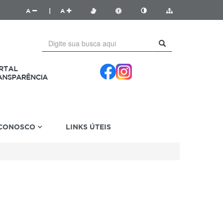
A
|
A
 CONOSCO
LINKS ÚTEIS