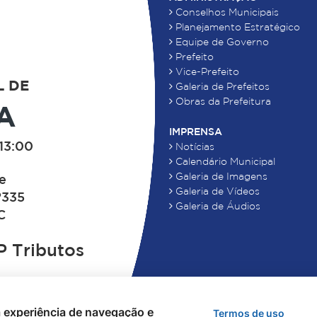
Conselhos Municipais
Planejamento Estratégico
Equipe de Governo
Prefeito
Vice-Prefeito
L DE
Galeria de Prefeitos
Obras da Prefeitura
A
IMPRENSA
13:00
Notícias
Calendário Municipal
Galeria de Imagens
de
Galeria de Vídeos
°335
Galeria de Áudios
C
 Tributos
 a experiência de navegação e
Termos de uso