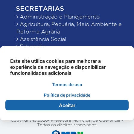
SECRETARIAS
Administração e Planejamento
Agricultura, Pecuária, Meio Ambiente e
Reforma Agrária
Assistência Social
Educação
Esporte, Cultura e Lazer
Este site utiliza cookies para melhorar a
Finanças
experiência de navegação e disponibilizar
Indústria, Comércio, Turismo, Ciência e
funcionalidades adicionais
Tecnologia
Obras Públicas, Estradas e Rodagens
Termos de uso
Saneamento e Serviços Urbanos
Política de privacidade
Saúde
Aceitar
Copyright
2026- Prefeitura Municipal de Querência -
Todos os direitos reservados.