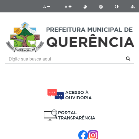
A
|
A