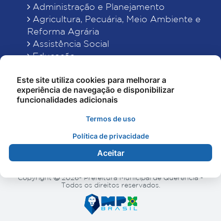
Administração e Planejamento
Agricultura, Pecuária, Meio Ambiente e
Reforma Agrária
Assistência Social
Educação
Esporte, Cultura e Lazer
Este site utiliza cookies para melhorar a
Finanças
experiência de navegação e disponibilizar
Indústria, Comércio, Turismo, Ciência e
funcionalidades adicionais
Tecnologia
Obras Públicas, Estradas e Rodagens
Termos de uso
Saneamento e Serviços Urbanos
Política de privacidade
Saúde
Aceitar
Copyright
2026- Prefeitura Municipal de Querência -
Todos os direitos reservados.