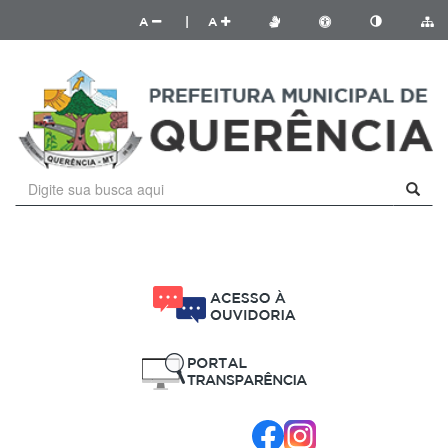
A
|
A