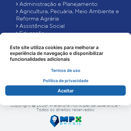
Administração e Planejamento
Agricultura, Pecuária, Meio Ambiente e
Reforma Agrária
Assistência Social
Educação
Esporte, Cultura e Lazer
Este site utiliza cookies para melhorar a
Finanças
experiência de navegação e disponibilizar
Indústria, Comércio, Turismo, Ciência e
funcionalidades adicionais
Tecnologia
Obras Públicas, Estradas e Rodagens
Termos de uso
Saneamento e Serviços Urbanos
Política de privacidade
Saúde
Aceitar
Copyright
2026- Prefeitura Municipal de Querência -
Todos os direitos reservados.