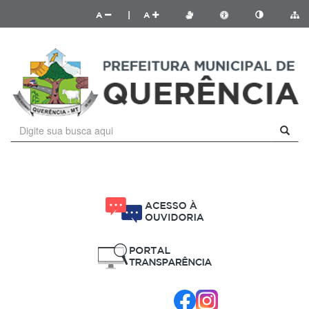
A
|
A