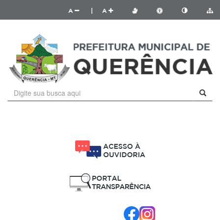
A
|
A