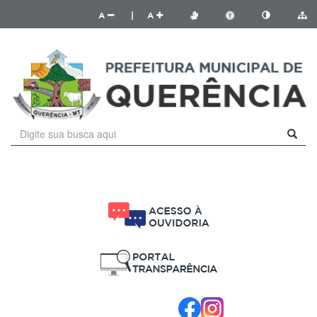
A
|
A