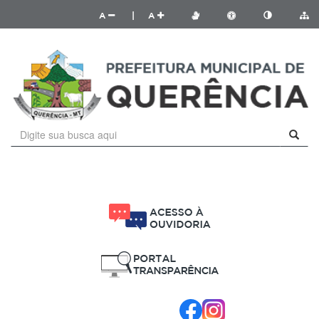
A
|
A