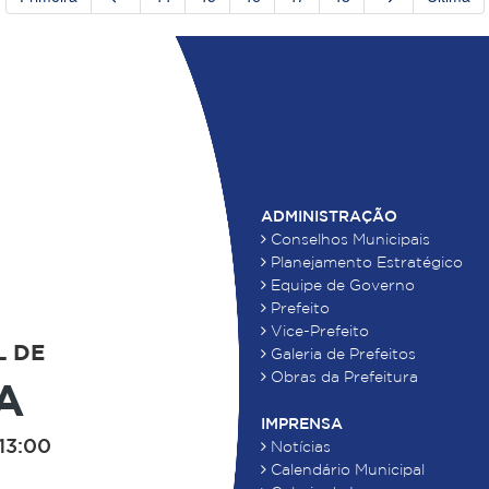
ADMINISTRAÇÃO
Conselhos Municipais
Planejamento Estratégico
Equipe de Governo
Prefeito
Vice-Prefeito
L DE
Galeria de Prefeitos
Obras da Prefeitura
A
IMPRENSA
13:00
Notícias
Calendário Municipal