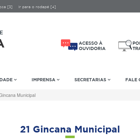
sca [3]
Ir para o rodapé [4]
IDADE
IMPRENSA
SECRETARIAS
FALE
Gincana Municipal
21 Gincana Municipal