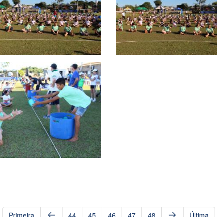
Primeira
44
45
46
47
48
Última