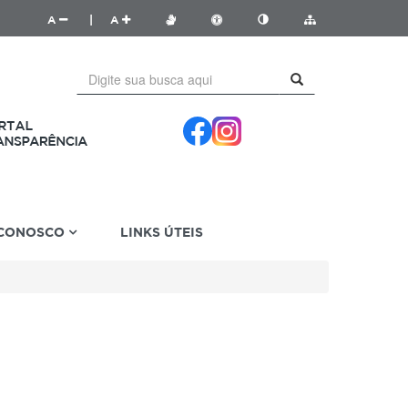
A
|
A
 CONOSCO
LINKS ÚTEIS