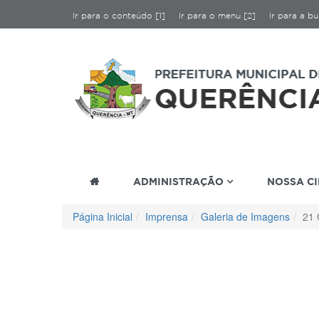
Ir para o conteúdo [1]
Ir para o menu [2]
Ir para a bu
ADMINISTRAÇÃO
NOSSA C
Página Inicial
Imprensa
Galeria de Imagens
21 