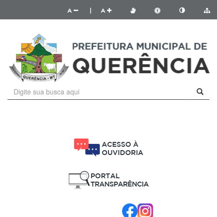
A
|
A