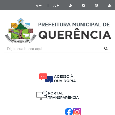
A
|
A