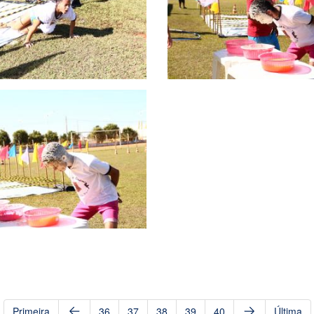
Primeira
36
37
38
39
40
Última