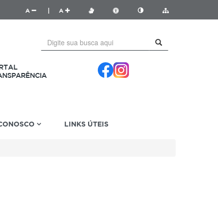
A
|
A
 CONOSCO
LINKS ÚTEIS