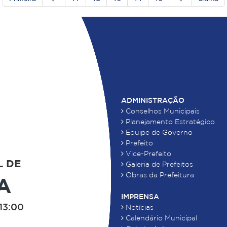
ADMINISTRAÇÃO
Conselhos Municipais
Planejamento Estratégico
Equipe de Governo
Prefeito
Vice-Prefeito
L DE
Galeria de Prefeitos
Obras da Prefeitura
A
IMPRENSA
13:00
Notícias
Calendário Municipal