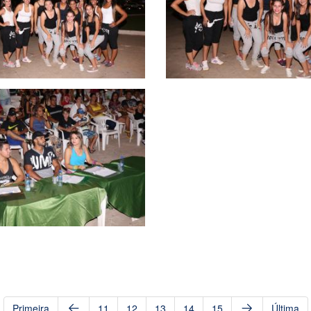
Primeira
11
12
13
14
15
Última