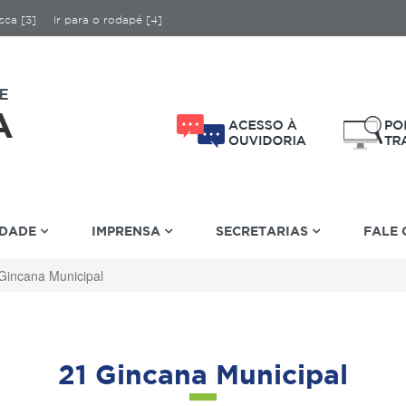
sca [3]
Ir para o rodapé [4]
IDADE
IMPRENSA
SECRETARIAS
FALE
Gincana Municipal
21 Gincana Municipal