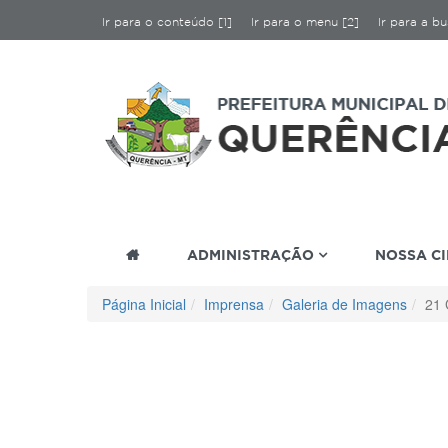
Ir para o conteúdo [1]
Ir para o menu [2]
Ir para a bu
ADMINISTRAÇÃO
NOSSA C
Página Inicial
Imprensa
Galeria de Imagens
21 