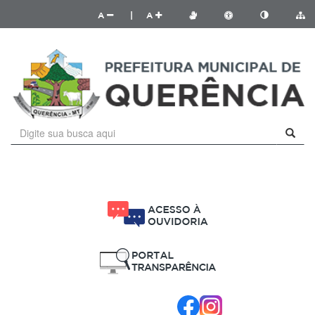
A
|
A