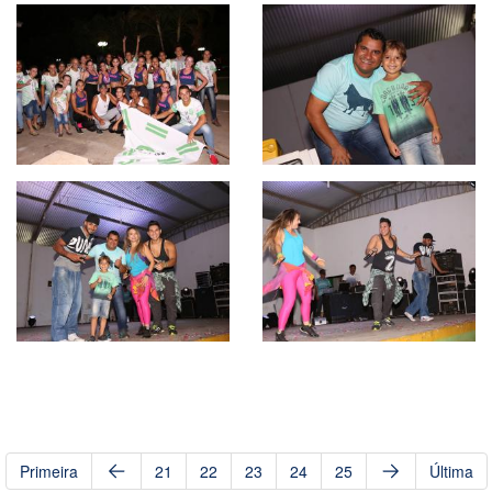
Primeira
21
22
23
24
25
Última