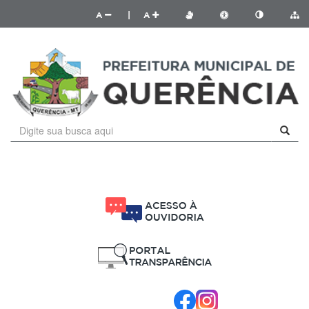
A
|
A