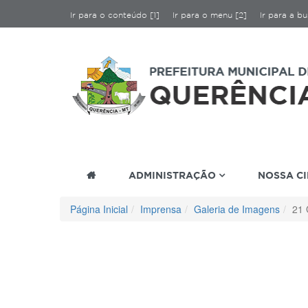
Ir para o conteúdo [1]
Ir para o menu [2]
Ir para a bu
ADMINISTRAÇÃO
NOSSA C
Página Inicial
Imprensa
Galeria de Imagens
21 