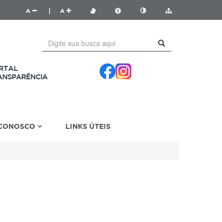
A
|
A
 CONOSCO
LINKS ÚTEIS