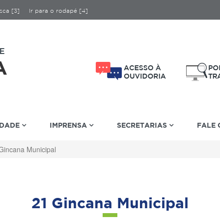
sca [3]
Ir para o rodapé [4]
IDADE
IMPRENSA
SECRETARIAS
FALE
Gincana Municipal
21 Gincana Municipal