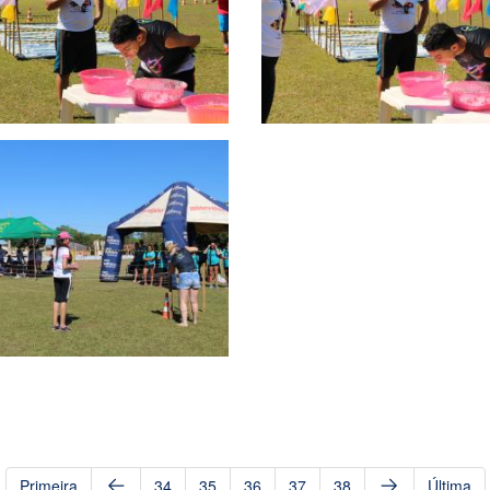
Primeira
34
35
36
37
38
Última