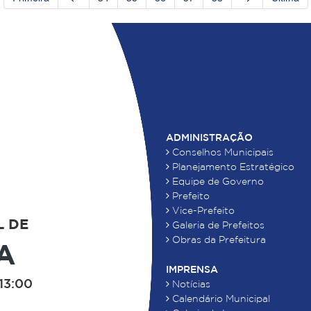
ADMINISTRAÇÃO
Conselhos Municipais
Planejamento Estratégico
Equipe de Governo
Prefeito
Vice-Prefeito
L DE
Galeria de Prefeitos
Obras da Prefeitura
A
IMPRENSA
13:00
Notícias
Calendário Municipal