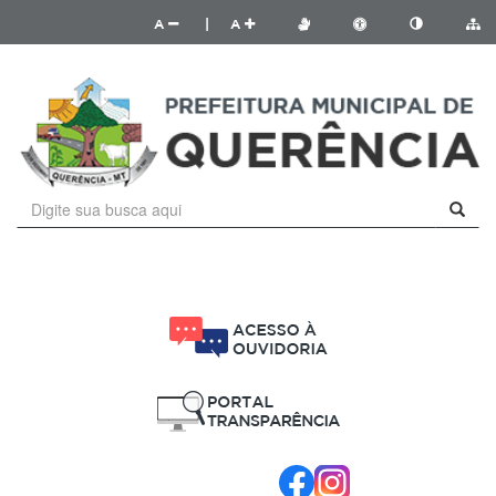
A
|
A