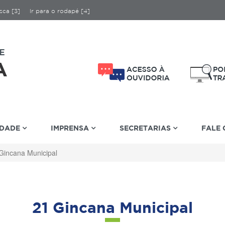
sca [3]
Ir para o rodapé [4]
IDADE
IMPRENSA
SECRETARIAS
FALE
Gincana Municipal
21 Gincana Municipal