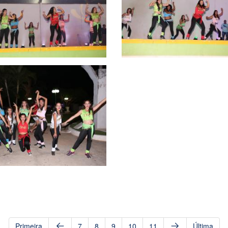
Primeira
7
8
9
10
11
Última