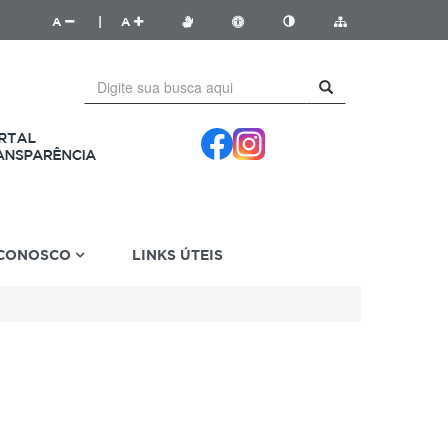
A
|
A
 CONOSCO
LINKS ÚTEIS