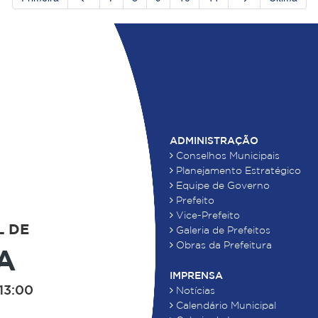
ADMINISTRAÇÃO
Conselhos Municipais
Planejamento Estratégico
Equipe de Governo
Prefeito
Vice-Prefeito
L DE
Galeria de Prefeitos
Obras da Prefeitura
A
IMPRENSA
13:00
Notícias
Calendário Municipal