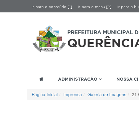
Ir para o conteúdo [1]
Ir para o menu [2]
Ir para a bu
ADMINISTRAÇÃO
NOSSA C
Página Inicial
Imprensa
Galeria de Imagens
21 