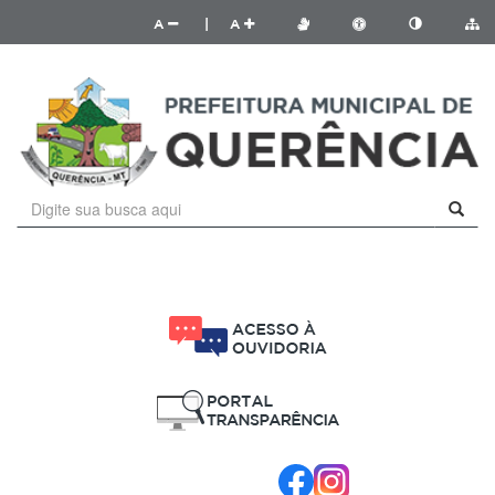
A
|
A