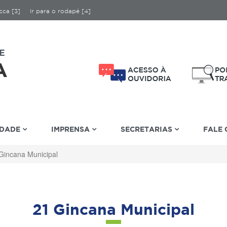
sca [3]
Ir para o rodapé [4]
IDADE
IMPRENSA
SECRETARIAS
FALE
Gincana Municipal
21 Gincana Municipal