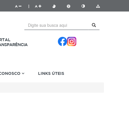
A
|
A
 CONOSCO
LINKS ÚTEIS