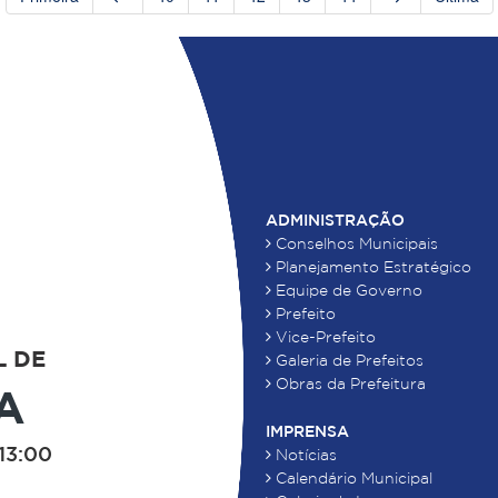
ADMINISTRAÇÃO
Conselhos Municipais
Planejamento Estratégico
Equipe de Governo
Prefeito
Vice-Prefeito
L DE
Galeria de Prefeitos
Obras da Prefeitura
A
IMPRENSA
13:00
Notícias
Calendário Municipal