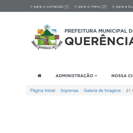
Ir para o conteúdo [1]
Ir para o menu [2]
Ir para a bu
ADMINISTRAÇÃO
NOSSA C
Página Inicial
Imprensa
Galeria de Imagens
21 