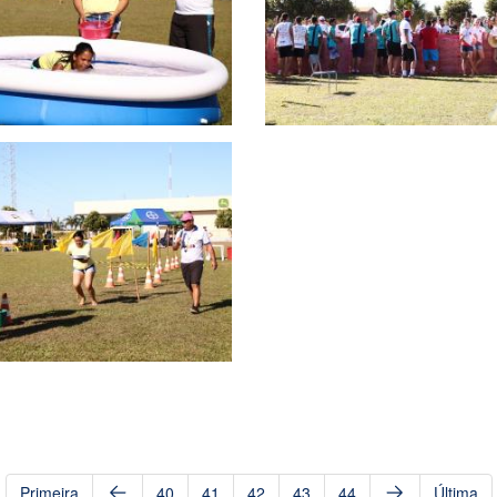
Primeira
40
41
42
43
44
Última