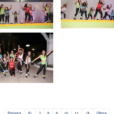
Primeira
7
8
9
10
11
Última