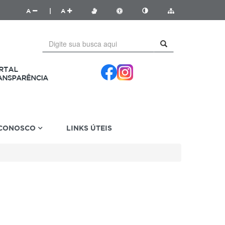
A
|
A
 CONOSCO
LINKS ÚTEIS