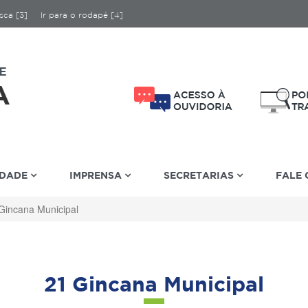
sca [3]
Ir para o rodapé [4]
IDADE
IMPRENSA
SECRETARIAS
FALE
Gincana Municipal
21 Gincana Municipal