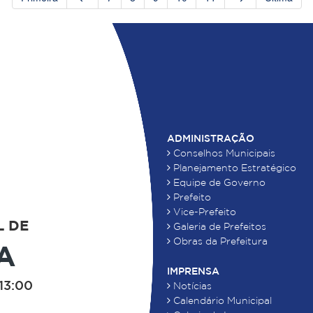
ADMINISTRAÇÃO
Conselhos Municipais
Planejamento Estratégico
Equipe de Governo
Prefeito
Vice-Prefeito
L DE
Galeria de Prefeitos
Obras da Prefeitura
A
IMPRENSA
13:00
Notícias
Calendário Municipal