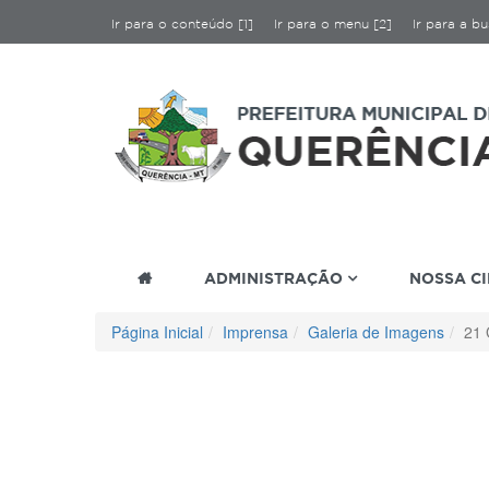
Ir para o conteúdo [1]
Ir para o menu [2]
Ir para a bu
ADMINISTRAÇÃO
NOSSA C
Página Inicial
Imprensa
Galeria de Imagens
21 