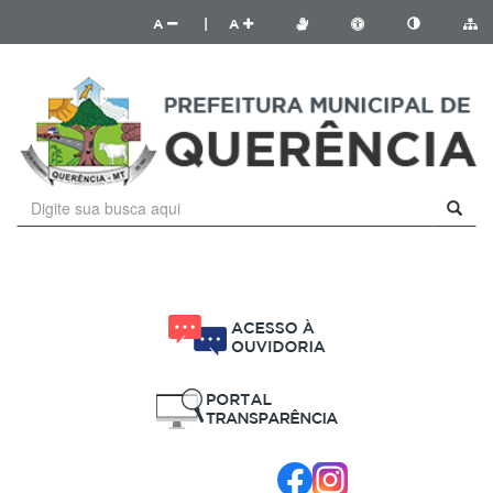
A
|
A