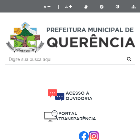
A
|
A