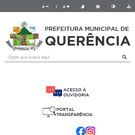
A
|
A