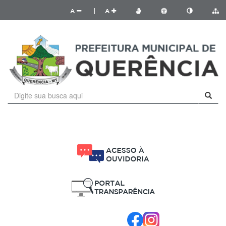
A
|
A