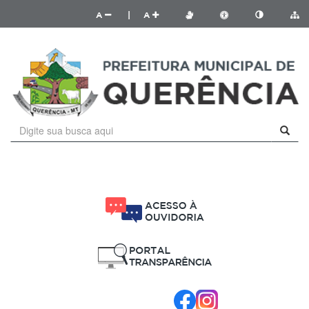
A
|
A