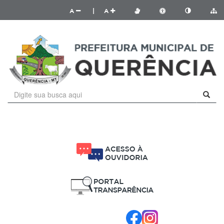
A
|
A