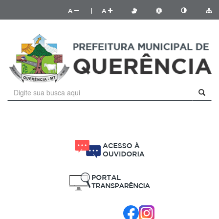
A
|
A