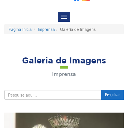
Menu
de
Navegação
Página Inicial
Imprensa
Galeria de Imagens
Galeria de Imagens
Imprensa
Pesquisar