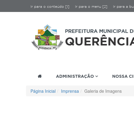
Ir para o conteúdo [1]
Ir para o menu [2]
Ir para a bu
ADMINISTRAÇÃO
NOSSA C
Página Inicial
Imprensa
Galeria de Imagens