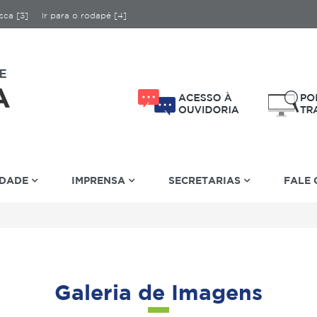
sca [3]
Ir para o rodapé [4]
IDADE
IMPRENSA
SECRETARIAS
FALE
Galeria de Imagens