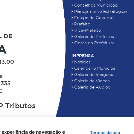
Conselhos Municipais
Planejamento Estratégico
Equipe de Governo
Prefeito
Vice-Prefeito
L DE
Galeria de Prefeitos
Obras da Prefeitura
A
IMPRENSA
13:00
Notícias
Calendário Municipal
Galeria de Imagens
de
Galeria de Vídeos
°335
Galeria de Áudios
C
 Tributos
 a experiência de navegação e
Termos de uso