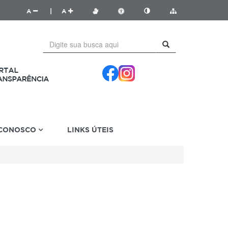
A
|
A
 CONOSCO
LINKS ÚTEIS