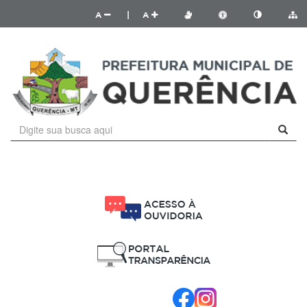
A
|
A