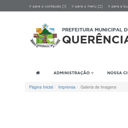
Ir para o conteúdo [1]
Ir para o menu [2]
Ir para a bu
ADMINISTRAÇÃO
NOSSA C
Página Inicial
Imprensa
Galeria de Imagens