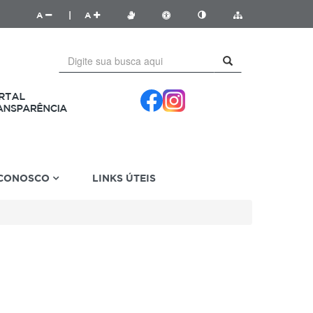
A
|
A
 CONOSCO
LINKS ÚTEIS