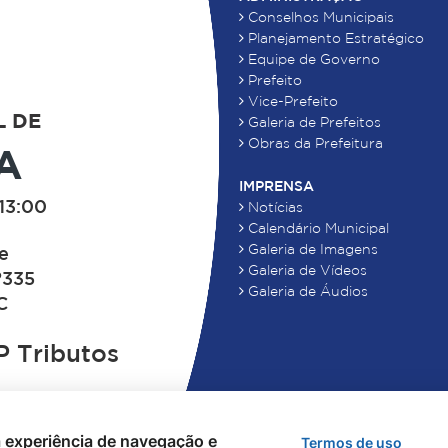
Conselhos Municipais
Planejamento Estratégico
Equipe de Governo
Prefeito
Vice-Prefeito
L DE
Galeria de Prefeitos
Obras da Prefeitura
A
IMPRENSA
13:00
Notícias
Calendário Municipal
Galeria de Imagens
de
Galeria de Vídeos
°335
Galeria de Áudios
C
 Tributos
 a experiência de navegação e
Termos de uso