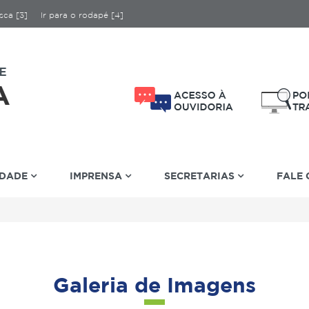
sca [3]
Ir para o rodapé [4]
IDADE
IMPRENSA
SECRETARIAS
FALE
Galeria de Imagens