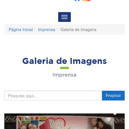
Menu
de
Navegação
Página Inicial
Imprensa
Galeria de Imagens
Galeria de Imagens
Imprensa
Pesquisar