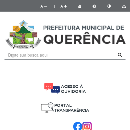
A
|
A