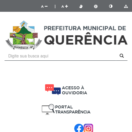
A
|
A