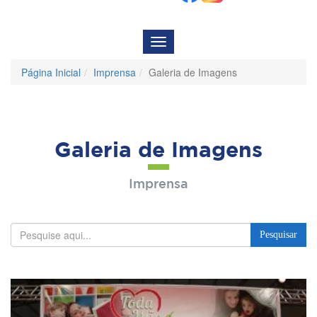
Menu
de
Navegação
Página Inicial
Imprensa
Galeria de Imagens
Galeria de Imagens
Imprensa
Pesquisar