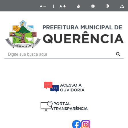
A
|
A