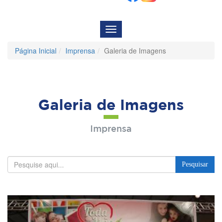
Menu
de
Navegação
Página Inicial
Imprensa
Galeria de Imagens
Galeria de Imagens
Imprensa
Pesquisar